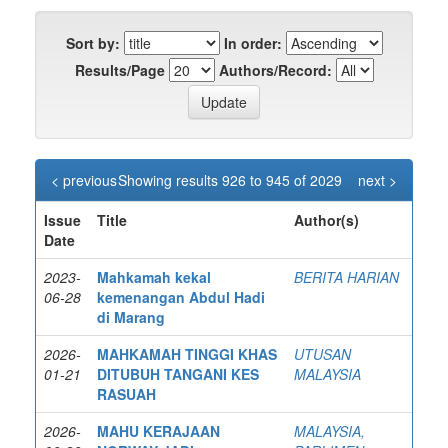
Sort by:
In order:
Results/Page
Authors/Record:
< previous
Showing results 926 to 945 of 2029
next >
Issue
Title
Author(s)
Date
2023-
Mahkamah kekal
BERITA HARIAN
06-28
kemenangan Abdul Hadi
di Marang
2026-
MAHKAMAH TINGGI KHAS
UTUSAN
01-21
DITUBUH TANGANI KES
MALAYSIA
RASUAH
2026-
MAHU KERAJAAN
MALAYSIA,