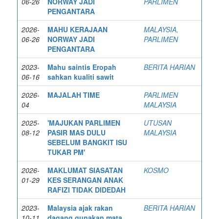
06-26
NORWAY JADI
PARLIMEN
PENGANTARA
2026-
MAHU KERAJAAN
MALAYSIA,
06-26
NORWAY JADI
PARLIMEN
PENGANTARA
2023-
Mahu saintis Eropah
BERITA HARIAN
06-16
sahkan kualiti sawit
2026-
MAJALAH TIME
PARLIMEN
04
MALAYSIA
2025-
'MAJUKAN PARLIMEN
UTUSAN
08-12
PASIR MAS DULU
MALAYSIA
SEBELUM BANGKIT ISU
TUKAR PM'
2026-
MAKLUMAT SIASATAN
KOSMO
01-29
KES SERANGAN ANAK
RAFIZI TIDAK DIDEDAH
2023-
Malaysia ajak rakan
BERITA HARIAN
10-11
dagang gunakan mata