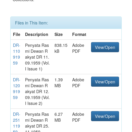
Files in This Item:
File
Description
Size
Format
DR-
Penyata Ras
838.15
Adobe
View/Open
110
mi Dewan R
kB
PDF
919
akyat DR 11.
59
09.1959 (Vol.
I Issue 1)
DR-
Penyata Ras
1.39
Adobe
View/Open
120
mi Dewan R
MB
PDF
919
akyat DR 12.
59
09.1959 (Vol.
I Issue 2)
DR-
Penyata Ras
6.27
Adobe
View/Open
251
mi Dewan R
MB
PDF
119
akyat DR 25.
59
11.1959