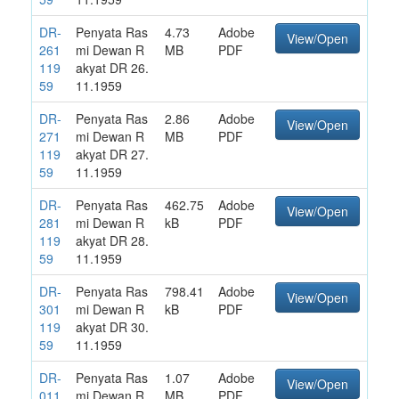
DR-
Penyata Ras
4.73
Adobe
View/Open
261
mi Dewan R
MB
PDF
119
akyat DR 26.
59
11.1959
DR-
Penyata Ras
2.86
Adobe
View/Open
271
mi Dewan R
MB
PDF
119
akyat DR 27.
59
11.1959
DR-
Penyata Ras
462.75
Adobe
View/Open
281
mi Dewan R
kB
PDF
119
akyat DR 28.
59
11.1959
DR-
Penyata Ras
798.41
Adobe
View/Open
301
mi Dewan R
kB
PDF
119
akyat DR 30.
59
11.1959
DR-
Penyata Ras
1.07
Adobe
View/Open
011
mi Dewan R
MB
PDF